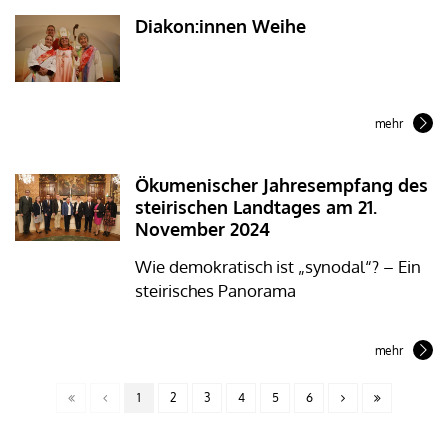
Diakon:innen Weihe
mehr
Ökumenischer Jahresempfang des
steirischen Landtages am 21.
November 2024
Wie demokratisch ist „synodal“? – Ein
steirisches Panorama
mehr
1
2
3
4
5
6